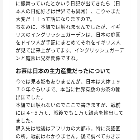
に振舞っていたとかいう日記が出てきたら（日
本人の日記好きは世界でも異常）、こりゃまた
大変だ！！って話になりますので。
ちなみに、本編では触れませんでしたが、イギ
リスのイングリッシュガーデンは、日本の庭園
をドイツ人が手記にまとめてそれをイギリス人
が見て出来上がってます。イングリッシュガーデ
ンと庭園は兄弟関係ですね。
お茶は日本の主力産業だったについて
今では見る影もありませんが、日本は大体１９
７０年ぐらいまで、本当に世界有数のお茶の輸
出国でした。
本編では触れないのでここで書きますが、戦前
には４~５万ｔ、戦後でも１万ｔ緑茶を輸出して
ました。
購入先は戦後はアフリカの大都市。特に英語圏
の所。戦前はわかりません。後で調べておきま