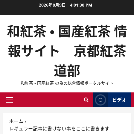
内
2026年8月9日
4:01:31 PM
容
を
和紅茶 ・ 国産紅茶 情
ス
キ
ッ
報サイト 京都紅茶
プ
道部
和紅茶 ・ 国産紅茶 の為の総合情報ポータルサイト
ビデオ
メ
イ
ン
ホーム
メ
レギュラー記事に書けない事をここに書きます
ニ