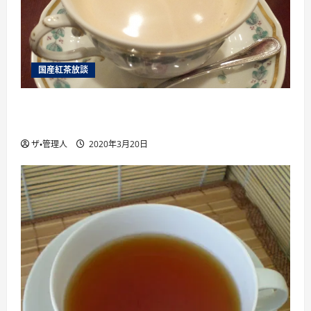
国産紅茶放談
国産紅茶を楽しむために絶対に行くべき6つ 国
産紅茶のイベント を紹介
ザ・管理人
2020年3月20日