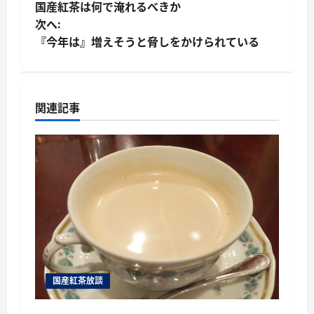
国産紅茶は何で淹れるべきか
稿
次へ:
『今年は』増えそうと脅しをかけられている
ナ
ビ
ゲ
関連記事
ー
シ
ョ
ン
国産紅茶放談