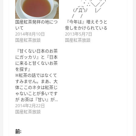
国産紅茶発祥の地につ
『今年は』増えそうと
いて
脅しをかけられている
2014年8月10日
2013年5月7日
国産紅茶放談
国産紅茶放談
『甘くない日本のお茶
にガッカリ』と『日本
に来ると甘くないお茶
を探す』
※紅茶の話ではなくて
すみません。まあ、大
体ここのネタは紅茶じ
ゃないことが多いです
が お茶は『甘い』が…
2014年2月22日
国産紅茶放談
投
前: