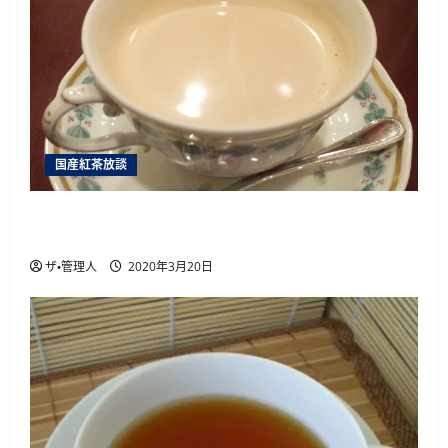
薩摩英国館、大阪に別館をオープン
2015年9月7日
3
２０１５年７月１８日国産紅茶講座
開催
国産紅茶放談
2015年6月14日
4
国産紅茶を楽しむために絶対に行くべき6つ 国
産紅茶のイベント を紹介
ザ・管理人
2020年3月20日
国産紅茶のティーバッグ
2015年1月12日
5