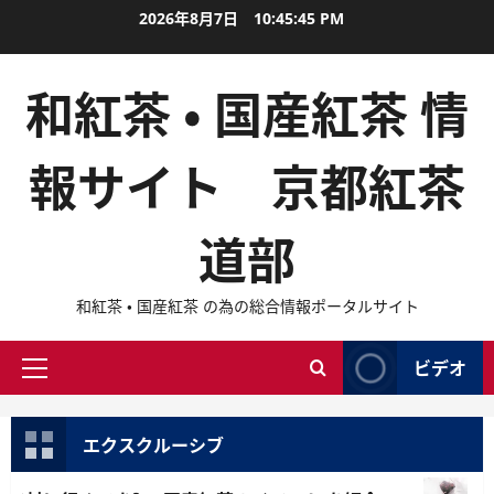
内
2026年8月7日
10:45:46 PM
容
を
和紅茶 ・ 国産紅茶 情
ス
キ
ッ
報サイト 京都紅茶
プ
道部
和紅茶 ・ 国産紅茶 の為の総合情報ポータルサイト
ビデオ
メ
イ
ン
エクスクルーシブ
メ
ニ