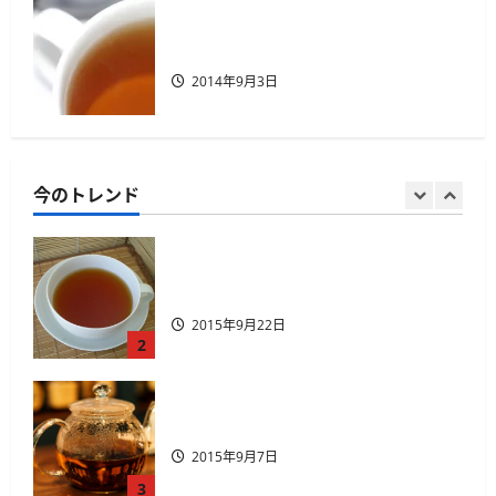
べき6つ 国産紅茶のイベント を紹介
ダージリンのような国産紅茶を探す
2020年3月20日
方法
1
2014年9月3日
山片茶園のアソートパック夏版
（2015年）
2015年9月22日
今のトレンド
2
薩摩英国館、大阪に別館をオープン
2015年9月7日
3
２０１５年７月１８日国産紅茶講座
開催
2015年6月14日
4