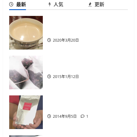
最新
人気
更新
薩摩英国館、大阪に別館をオープン
国産紅茶を楽しむために絶対に行く
2015年9月7日
べき6つ 国産紅茶のイベント を紹介
3
2020年3月20日
２０１５年７月１８日国産紅茶講座
開催
国産紅茶のティーバッグ
2015年6月14日
4
2015年1月12日
国産紅茶のティーバッグ
2015年1月12日
国産紅茶を通販で手に入れるには
5
2014年9月5日
1
国産紅茶を楽しむために絶対に行く