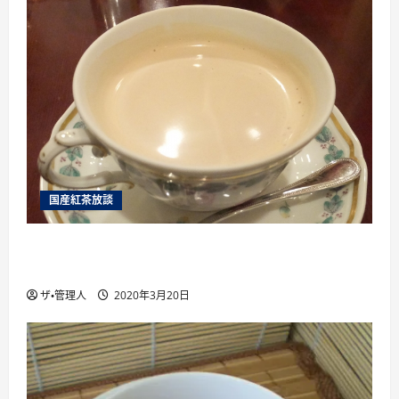
国産紅茶放談
国産紅茶を楽しむために絶対に行くべき6つ 国
産紅茶のイベント を紹介
ザ・管理人
2020年3月20日