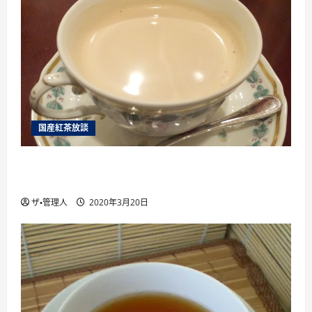
国産紅茶放談
国産紅茶を楽しむために絶対に行くべき6つ 国
産紅茶のイベント を紹介
ザ・管理人
2020年3月20日