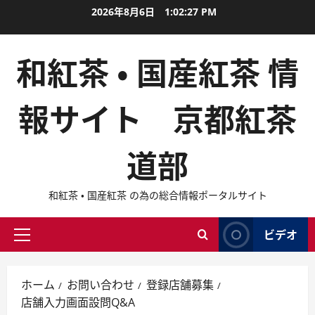
内
2026年8月6日
1:02:28 PM
容
を
和紅茶 ・ 国産紅茶 情
ス
キ
ッ
報サイト 京都紅茶
プ
道部
和紅茶 ・ 国産紅茶 の為の総合情報ポータルサイト
ビデオ
メ
イ
ン
ホーム
お問い合わせ
登録店舗募集
メ
店舗入力画面設問Q&A
ニ