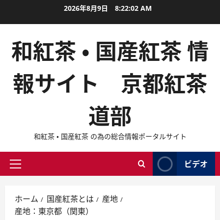
内
2026年8月9日
8:22:03 AM
容
を
和紅茶 ・ 国産紅茶 情
ス
キ
ッ
報サイト 京都紅茶
プ
道部
和紅茶 ・ 国産紅茶 の為の総合情報ポータルサイト
ビデオ
メ
イ
ン
ホーム
国産紅茶とは
産地
メ
産地：東京都（関東）
ニ