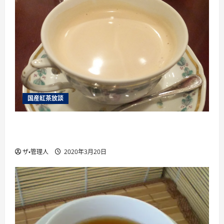
国産紅茶放談
国産紅茶を楽しむために絶対に行くべき6つ 国
産紅茶のイベント を紹介
ザ・管理人
2020年3月20日