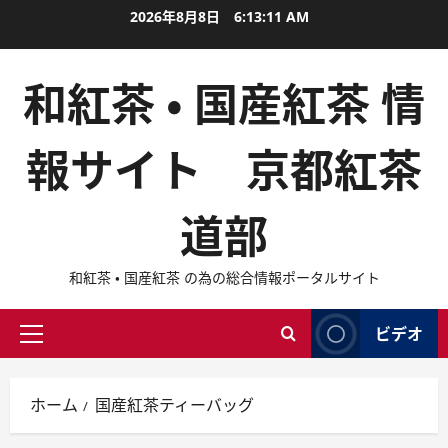
内
2026年8月8日
6:13:12 AM
容
を
和紅茶 ・ 国産紅茶 情
ス
キ
ッ
報サイト 京都紅茶
プ
道部
和紅茶 ・ 国産紅茶 の為の総合情報ポータルサイト
ビデオ
メ
イ
ン
ホーム
国産紅茶ティーバッグ
メ
ニ