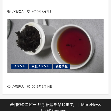
薩摩英国館、大阪に別館をオープン
ザ・管理人
2015年9月7日
イベント
京紅イベント
新着情報
２０１５年７月１８日国産紅茶講座開催
ザ・管理人
2015年6月14日
著作権&コピー;無断転載を禁じます。
|
MoreNews
by AF themes。