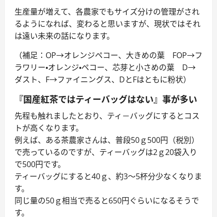
生産量が増えて、各農家でもサイズ分けの管理がされ
るようになれば、変わると思いますが、現状ではそれ
は遠い未来の話になります。
（補足：OP→オレンジペコー、大きめの葉 FOP→フ
ラワリー・オレンジ・ペコー、芯芽と小さめの葉 D→
ダスト、F→ファイニングス、DとFはともに粉状）
『国産紅茶ではティーバッグはない』事が多い
先程も触れましたとおり、ティ－バッグにするとコス
トが高くなります。
例えば、ある茶農家さんは、普段50ｇ500円（税別）
で売っているのですが、ティーバッグは2ｇ20袋入り
で500円です。
ティーバッグにすると40ｇ、約3～5杯分少なくなりま
す。
同じ量の50ｇ相当で売ると650円ぐらいになるそうで
す。