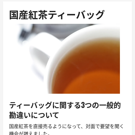
ュ
国産紅茶ティーバッグ
ー
ティーバッグに関する3つの一般的
勘違いについて
国産紅茶を直接売るようになって、対面で要望を聞く
機会が増えました。