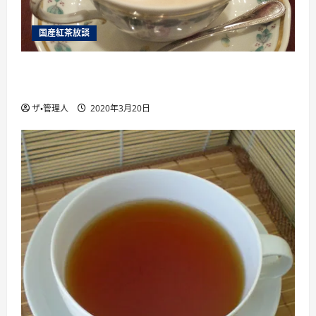
国産紅茶放談
国産紅茶を楽しむために絶対に行くべき6つ 国
産紅茶のイベント を紹介
ザ・管理人
2020年3月20日