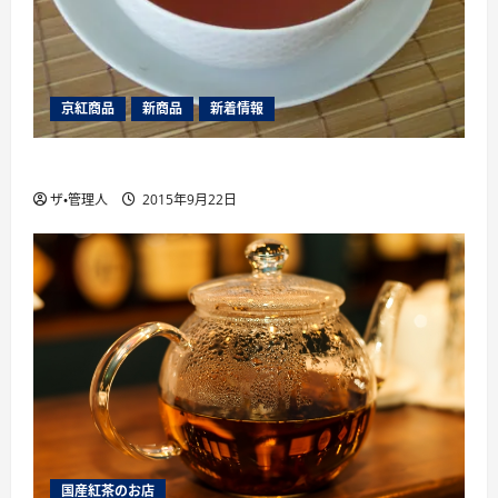
京紅商品
新商品
新着情報
山片茶園のアソートパック夏版（2015年）
ザ・管理人
2015年9月22日
国産紅茶のお店