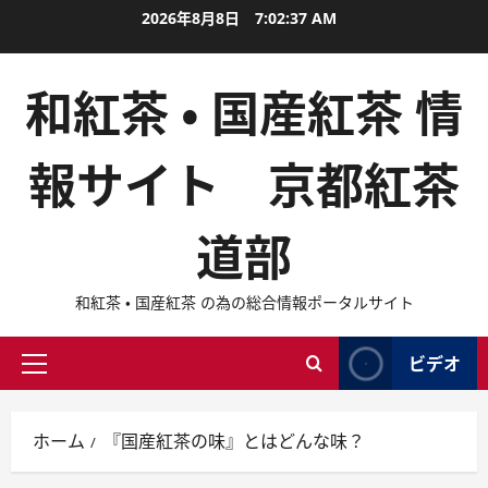
内
2026年8月8日
7:02:38 AM
容
を
和紅茶 ・ 国産紅茶 情
ス
キ
ッ
報サイト 京都紅茶
プ
道部
和紅茶 ・ 国産紅茶 の為の総合情報ポータルサイト
ビデオ
メ
イ
ン
ホーム
『国産紅茶の味』とはどんな味？
メ
ニ