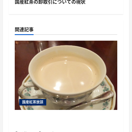
国産紅茶の卸取引についての現状
ナ
ビ
ゲ
関連記事
ー
シ
ョ
ン
国産紅茶放談
国産紅茶を楽しむために絶対に行くべき6
つ 国産紅茶のイベント を紹介