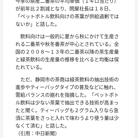
今季の県産二番茶の平均単価（１キロ当たり）
が前年比２割減となり、問屋社長は１８日、
「ペットボトル飲料向けの茶葉が供給過剰では
ないか」と話した。
飲料向けは一般的に夏から秋にかけて生産さ
れる二番茶や秋冬番茶が中心とされている。全
国の２００８～１３年の二番茶以降の茶生産量
と緑茶飲料の生産量の推移を比べると均衡は保
たれている。
ただ、静岡市の茶商は緑茶飲料の抽出技術の
進歩やティーバッグタイプの普及などに触れ、
需給バランスの崩れを指摘した。「ペットボト
ル飲料は少ない茶葉で抽出できる技術が高まっ
たと聞く。ティーバッグも２グラム入りなら急
須に茶葉をさっと入れて味わうより使う量は少
なくて済む」と話した。
（引用：中日新聞）