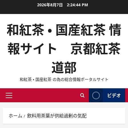
内
2026年8月7日
2:24:45 PM
容
を
和紅茶 ・ 国産紅茶 情
ス
キ
ッ
報サイト 京都紅茶
プ
道部
和紅茶 ・ 国産紅茶 の為の総合情報ポータルサイト
ビデオ
メ
イ
ン
ホーム
飲料用茶葉が供給過剰の気配
メ
ニ