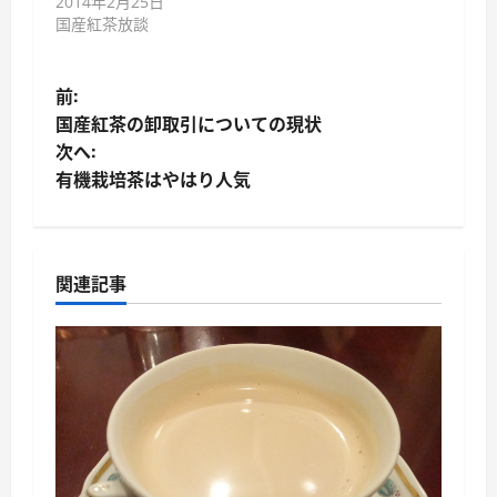
2014年2月25日
国産紅茶放談
投
前:
国産紅茶の卸取引についての現状
稿
次へ:
有機栽培茶はやはり人気
ナ
ビ
ゲ
関連記事
ー
シ
ョ
ン