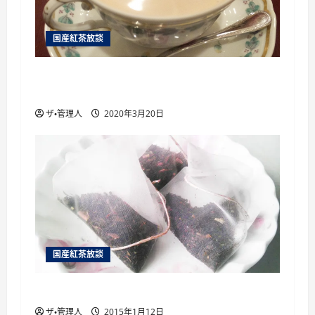
国産紅茶放談
国産紅茶を楽しむために絶対に行くべき6
つ 国産紅茶のイベント を紹介
ザ・管理人
2020年3月20日
国産紅茶放談
国産紅茶のティーバッグ
ザ・管理人
2015年1月12日