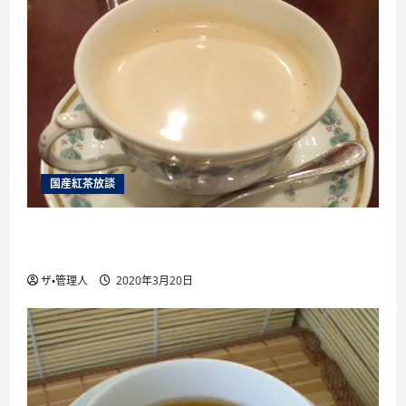
国産紅茶放談
国産紅茶を楽しむために絶対に行くべき6つ 国
産紅茶のイベント を紹介
ザ・管理人
2020年3月20日