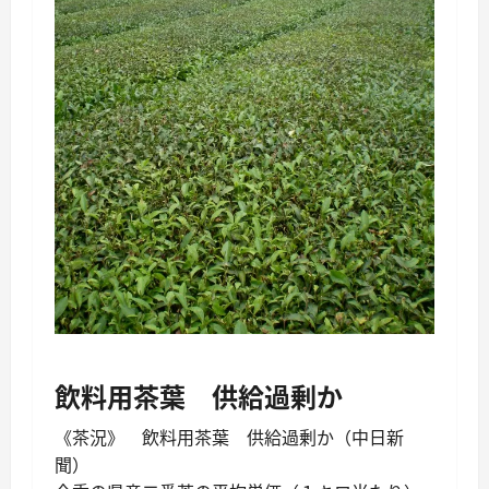
飲料用茶葉 供給過剰か
《茶況》 飲料用茶葉 供給過剰か（中日新
聞）