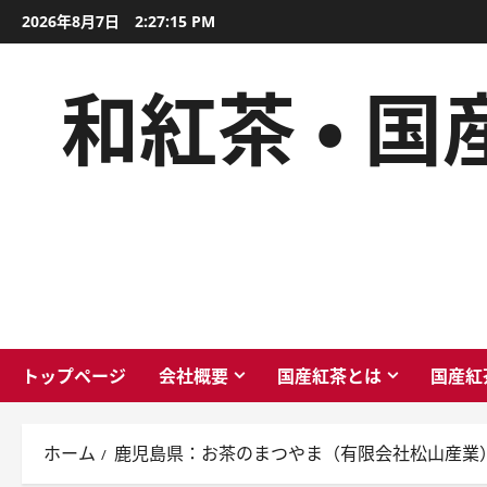
内
2026年8月7日
2:27:16 PM
容
を
和紅茶 ・ 
ス
キ
ッ
プ
トップページ
会社概要
国産紅茶とは
国産紅
ホーム