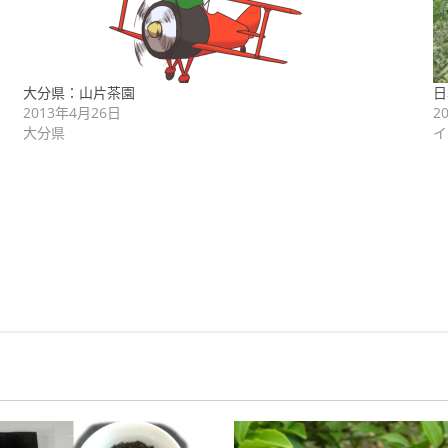
大分県：山片茶園
日
2013年4月26日
2
大分県
イ