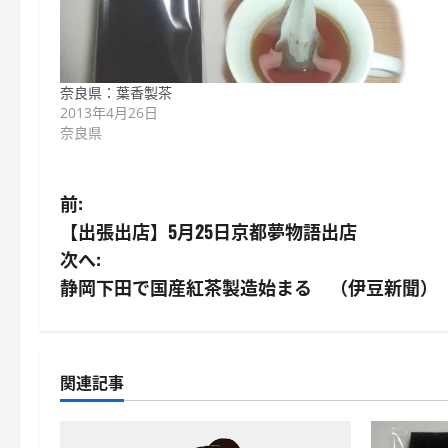
奈良県：葉香製茶
2013年4月26日
奈良県
投
前:
【出張出店】5月25日京都夢物語出店
稿
次へ:
ナ
静岡下田で国産紅茶製造始まる （伊豆新聞）
ビ
ゲ
関連記事
ー