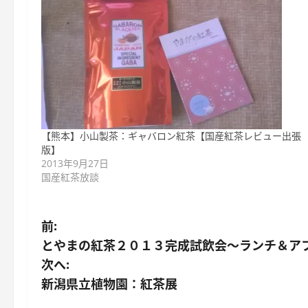
【熊本】小山製茶：ギャバロン紅茶【国産紅茶レビュー出張
版】
2013年9月27日
国産紅茶放談
投
前:
とやまの紅茶２０１３完成試飲会～ランチ＆ア
稿
次へ:
ナ
新潟県立植物園：紅茶展