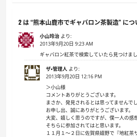
ビ
ゲ
2 は “
熊本山鹿市でギャバロン茶製造
” に
ー
小山玲治
より:
シ
2013年9月20日 9:23 AM
ョ
ギャバロン紅茶で検索していたら見つけま
ン
ザ・管理人
より:
2013年9月20日 12:16 PM
＞小山様
コメントありがとうございます。
まさか、発見されるとは思ってませんで
お申し出、誠にありがとうございます。
大変、嬉しく思うのですが、僕一人の感
そちらに参加されてはと思います。
１１月１～２日に佐賀県嬉野で『地紅茶