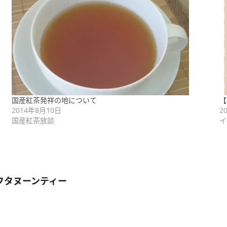
国産紅茶発祥の地について
【
2014年8月10日
2
国産紅茶放談
イ
フタヌーンティー