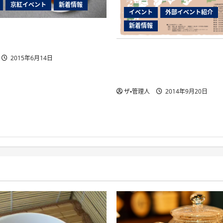
京紅イベント
新着情報
イベント
外部イベント紹介
新着情報
年７月１８日国産紅茶講座
「第13回全国地紅茶サミッ
2015年6月14日
のまち金沢」の前売りチ
開始
ザ・管理人
2014年9月20日