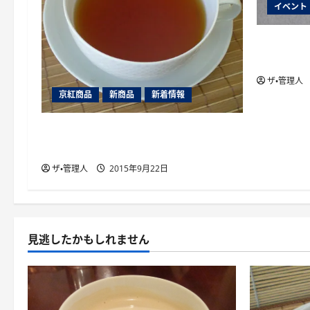
イベント
２０１５
開催
ザ・管理人
京紅商品
新商品
新着情報
山片茶園のアソートパック夏版
（2015年）
ザ・管理人
2015年9月22日
見逃したかもしれません