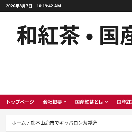
内
2026年8月7日
10:19:43 AM
容
を
和紅茶 ・ 
ス
キ
ッ
プ
トップページ
会社概要
国産紅茶とは
国産紅
ホーム
熊本山鹿市でギャバロン茶製造